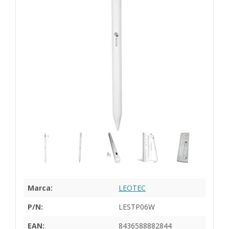
Marca:
LEOTEC
P/N:
LESTP06W
EAN:
8436588882844