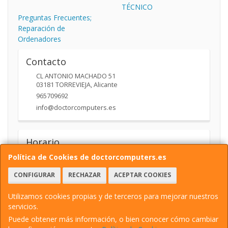
TÉCNICO
Preguntas Frecuentes;
Reparación de
Ordenadores
Contacto
CL ANTONIO MACHADO 51
03181
TORREVIEJA
,
Alicante
965709692
info@doctorcomputers.es
Horario
10:00- 14:00 17:30 -19:30
Política de Cookies de doctorcomputers.es
CONFIGURAR
RECHAZAR
ACEPTAR COOKIES
Utilizamos cookies propias y de terceros para mejorar nuestros
servicios.
Puede obtener más información, o bien conocer cómo cambiar