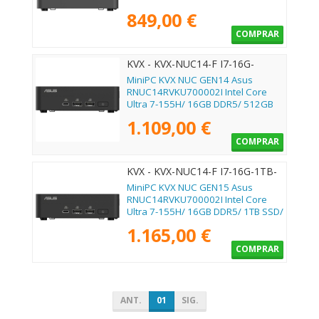
Sistema Operativo
849,00 €
COMPRAR
KVX - KVX-NUC14-F I7-16G-
512GB-SSD
MiniPC KVX NUC GEN14 Asus
RNUC14RVKU700002I Intel Core
Ultra 7-155H/ 16GB DDR5/ 512GB
SSD/ Sin Sistema Operativo
1.109,00 €
COMPRAR
KVX - KVX-NUC14-F I7-16G-1TB-
SSD
MiniPC KVX NUC GEN15 Asus
RNUC14RVKU700002I Intel Core
Ultra 7-155H/ 16GB DDR5/ 1TB SSD/
Sin Sistema Operativo
1.165,00 €
COMPRAR
ANT.
01
SIG.