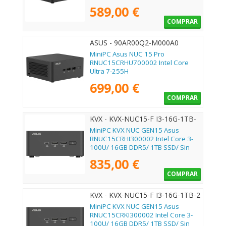
589,00 €
COMPRAR
ASUS - 90AR00Q2-M000A0
MiniPC Asus NUC 15 Pro
RNUC15CRHU700002 Intel Core
Ultra 7-255H
699,00 €
COMPRAR
KVX - KVX-NUC15-F I3-16G-1TB-
SSD
MiniPC KVX NUC GEN15 Asus
RNUC15CRHI300002 Intel Core 3-
100U/ 16GB DDR5/ 1TB SSD/ Sin
Sistema Operativo
835,00 €
COMPRAR
KVX - KVX-NUC15-F I3-16G-1TB-2
MiniPC KVX NUC GEN15 Asus
RNUC15CRKI300002 Intel Core 3-
100U/ 16GB DDR5/ 1TB SSD/ Sin