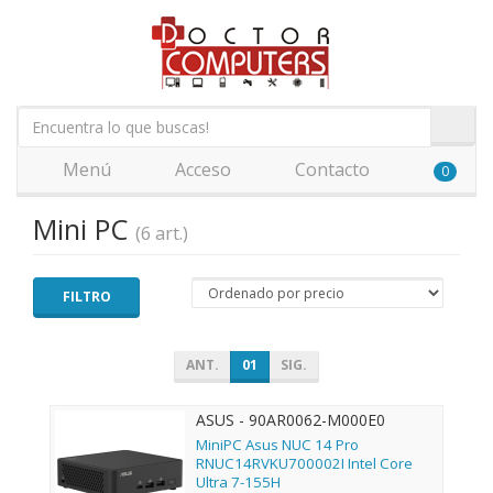
Menú
Acceso
Contacto
0
Mini PC
(6 art.)
FILTRO
ANT.
01
SIG.
ASUS - 90AR0062-M000E0
MiniPC Asus NUC 14 Pro
RNUC14RVKU700002I Intel Core
Ultra 7-155H