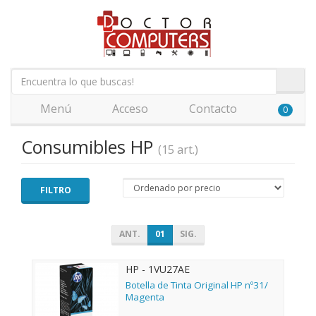
Menú
Acceso
Contacto
0
Consumibles HP
(15 art.)
FILTRO
ANT.
01
SIG.
HP - 1VU27AE
Botella de Tinta Original HP nº31/
Magenta