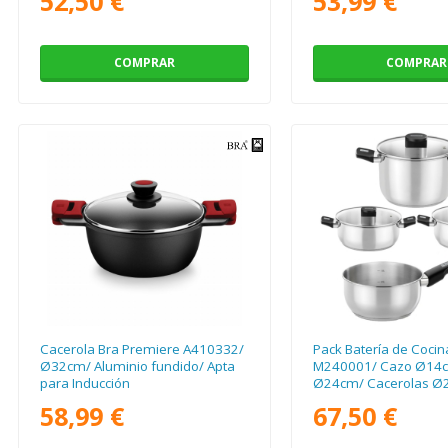
52,50 €
53,99 €
COMPRAR
COMPRAR
Cacerola Bra Premiere A410332/
Pack Batería de Cocina
Ø32cm/ Aluminio fundido/ Apta
M240001/ Cazo Ø14c
para Inducción
Ø24cm/ Cacerolas Ø2
Acero Inoxidable/ Apt
58,99 €
67,50 €
Inducción