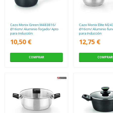
Cazo Monix Green M483816/
Cazo Monix Elite M24
Ø16cm/ Aluminio forjado/ Apto
Ø16cm/ Aluminio fund
para Inducción
para Inducción
10,50 €
12,75 €
COMPRAR
COMPRAR