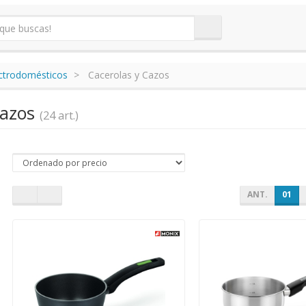
ectrodomésticos
Cacerolas y Cazos
Cazos
(24 art.)
ANT.
01