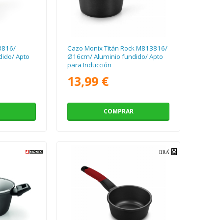
3816/
Cazo Monix Titán Rock M813816/
ido/ Apto
Ø16cm/ Aluminio fundido/ Apto
para Inducción
13,99 €
COMPRAR