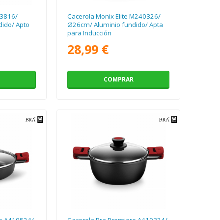
73816/
Cacerola Monix Elite M240326/
ido/ Apto
Ø26cm/ Aluminio fundido/ Apta
para Inducción
28,99 €
COMPRAR
re A410524/
Cacerola Bra Premiere A410324/