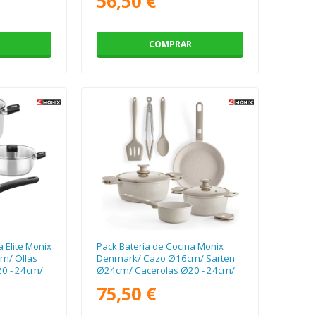
56,50 €
Inoxidable/ Apta para Inducción
COMPRAR
 Elite Monix
Pack Batería de Cocina Monix
m/ Ollas
Denmark/ Cazo Ø16cm/ Sarten
0 - 24cm/
Ø24cm/ Cacerolas Ø20 - 24cm/
a para
Aluminio Fundido/ Apta para
75,50 €
Inducción