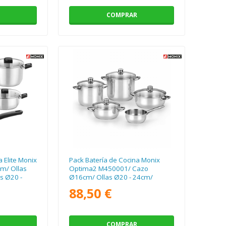
COMPRAR
 Elite Monix
Pack Batería de Cocina Monix
m/ Ollas
Optima2 M450001/ Cazo
s Ø20 -
Ø16cm/ Ollas Ø20 - 24cm/
le/ Apta
Cacerolas Ø20 - 24cm/ Acero
88,50 €
Inoxidable/ Apta para Inducción
COMPRAR