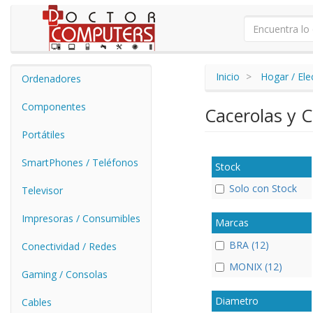
Inicio
Hogar / El
Ordenadores
Componentes
Cacerolas y 
Portátiles
SmartPhones / Teléfonos
Stock
Solo con Stock
Televisor
Impresoras / Consumibles
Marcas
BRA (12)
Conectividad / Redes
MONIX (12)
Gaming / Consolas
Diametro
Cables