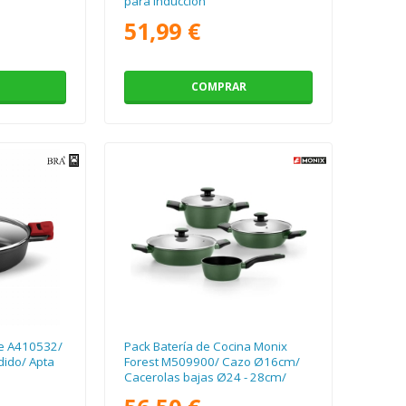
para Inducción
51,99 €
COMPRAR
re A410532/
Pack Batería de Cocina Monix
ido/ Apta
Forest M509900/ Cazo Ø16cm/
Cacerolas bajas Ø24 - 28cm/
Cacerolas Ø20cm/ Acero