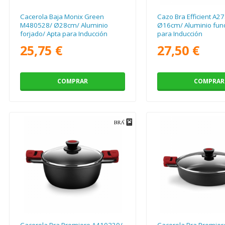
Cacerola Baja Monix Green
Cazo Bra Efficient A2
M480528/ Ø28cm/ Aluminio
Ø16cm/ Aluminio fund
forjado/ Apta para Inducción
para Inducción
25,75 €
27,50 €
COMPRAR
COMPRAR
Cacerola Bra Premiere A410320/
Cacerola Bra Premie