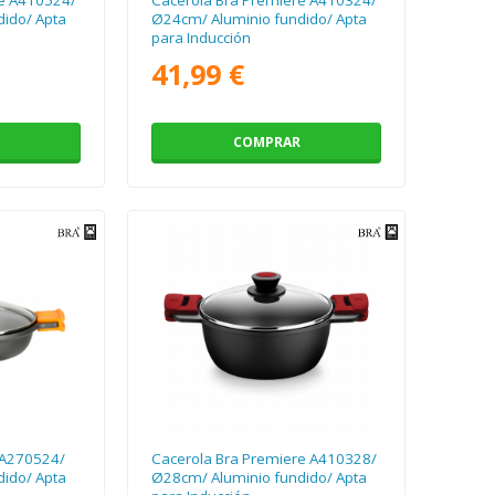
ido/ Apta
Ø24cm/ Aluminio fundido/ Apta
para Inducción
41,99 €
COMPRAR
t A270524/
Cacerola Bra Premiere A410328/
ido/ Apta
Ø28cm/ Aluminio fundido/ Apta