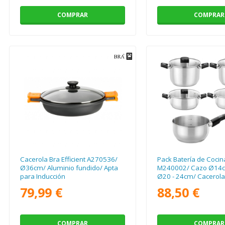
COMPRAR
COMPRAR
Cacerola Bra Efficient A270536/
Pack Batería de Cocina
Ø36cm/ Aluminio fundido/ Apta
M240002/ Cazo Ø14c
para Inducción
Ø20 - 24cm/ Cacerola
24cm/ Acero Inoxidab
79,99 €
88,50 €
para Inducción
COMPRAR
COMPRAR