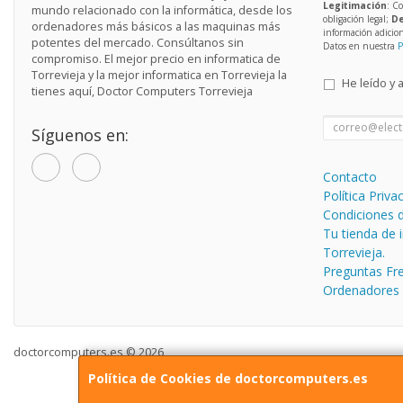
Legitimación
: C
mundo relacionado con la informática, desde los
obligación legal;
De
ordenadores más básicos a las maquinas más
información adicio
potentes del mercado. Consúltanos sin
Datos en nuestra
P
compromiso. El mejor precio en informatica de
Torrevieja y la mejor informatica en Torrevieja la
He leído y 
tienes aquí, Doctor Computers Torrevieja
Síguenos en:
Contacto
Política Priva
Condiciones 
Tu tienda de 
Torrevieja.
Preguntas Fr
Ordenadores
doctorcomputers.es © 2026
Política de Cookies de doctorcomputers.es