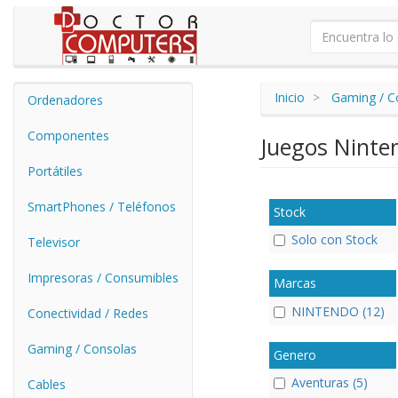
Inicio
Gaming / C
Ordenadores
Componentes
Juegos Ninte
Portátiles
SmartPhones / Teléfonos
Stock
Solo con Stock
Televisor
Impresoras / Consumibles
Marcas
NINTENDO (12)
Conectividad / Redes
Gaming / Consolas
Genero
Aventuras (5)
Cables