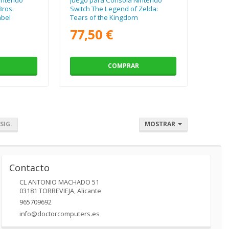
Bros.
Switch The Legend of Zelda:
abel
Tears of the Kingdom
77,50 €
COMPRAR
SIG.
MOSTRAR
Contacto
CL ANTONIO MACHADO 51
03181
TORREVIEJA
,
Alicante
965709692
info@doctorcomputers.es