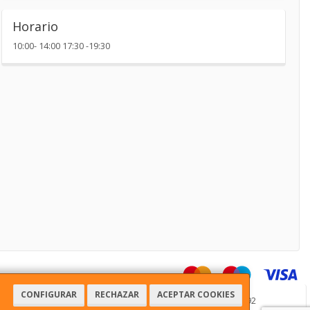
Horario
10:00- 14:00 17:30 -19:30
CONFIGURAR
RECHAZAR
ACEPTAR COOKIES
51, 03181, Alicante, España. - C.I.F.: 29016123J - Tfno: 965709692