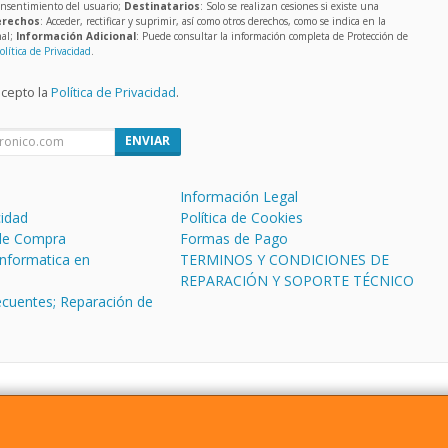
onsentimiento del usuario;
Destinatarios
: Solo se realizan cesiones si existe una
rechos
: Acceder, rectificar y suprimir, así como otros derechos, como se indica en la
nal;
Información Adicional
: Puede consultar la información completa de Protección de
olítica de Privacidad
.
acepto la
Política de Privacidad
.
ENVIAR
Información Legal
cidad
Política de Cookies
de Compra
Formas de Pago
informatica en
TERMINOS Y CONDICIONES DE
REPARACIÓN Y SOPORTE TÉCNICO
ecuentes; Reparación de
CL Antonio Machado 