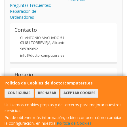
Preguntas Frecuentes;
Reparación de
Ordenadores
Contacto
CL ANTONIO MACHADO 51
03181
TORREVIEJA
,
Alicante
965709692
info@doctorcomputers.es
Horario
10:00- 14:00 17:30 -19:30
Política de Cookies de doctorcomputers.es
CONFIGURAR
RECHAZAR
ACEPTAR COOKIES
Utilizamos cookies propias y de terceros para mejorar nuestros
servicios.
Puede obtener más información, o bien conocer cómo cambiar
la configuración, en nuestra
Política de Cookies
.