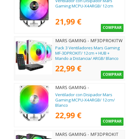
Ventilador con Disipador Mars
Gaming MCPU-X4ARGB/ 12cm
21,99 €
COMPRAR
MARS GAMING - MF3DPROKITW
Pack 3 Ventiladores Mars Gaming
MF-3DPROKIT/ 12cm + HUB +
Mando a Distancia/ ARGB/ Blanco
22,99 €
COMPRAR
MARS GAMING -
MCPUX4ARGBW
Ventilador con Disipador Mars
Gaming MCPU-X4ARGB/ 12cm/
Blanco
22,99 €
COMPRAR
MARS GAMING - MF3DPROKIT