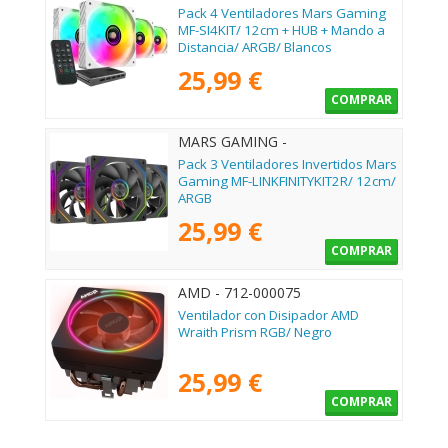
Pack 4 Ventiladores Mars Gaming
MF-SI4KIT/ 12cm + HUB + Mando a
Distancia/ ARGB/ Blancos
25,99 €
COMPRAR
MARS GAMING -
MFLINKFINITYKIT2R
Pack 3 Ventiladores Invertidos Mars
Gaming MF-LINKFINITYKIT2R/ 12cm/
ARGB
25,99 €
COMPRAR
AMD - 712-000075
Ventilador con Disipador AMD
Wraith Prism RGB/ Negro
25,99 €
COMPRAR