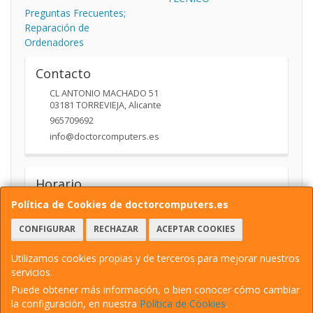
Preguntas Frecuentes;
Reparación de
Ordenadores
Contacto
CL ANTONIO MACHADO 51
03181
TORREVIEJA
,
Alicante
965709692
info@doctorcomputers.es
Horario
10:00- 14:00 17:30 -19:30
Política de Cookies de doctorcomputers.es
CONFIGURAR
RECHAZAR
ACEPTAR COOKIES
Utilizamos cookies propias y de terceros para mejorar nuestros
servicios.
Puede obtener más información, o bien conocer cómo cambiar
la configuración, en nuestra
Política de Cookies
.