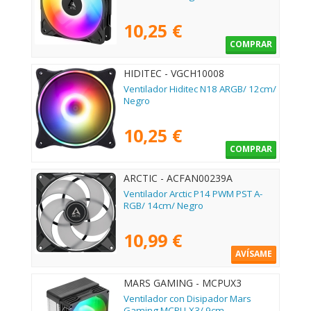
10,25 €
COMPRAR
HIDITEC - VGCH10008
Ventilador Hiditec N18 ARGB/ 12cm/
Negro
10,25 €
COMPRAR
ARCTIC - ACFAN00239A
Ventilador Arctic P14 PWM PST A-
RGB/ 14cm/ Negro
10,99 €
AVÍSAME
MARS GAMING - MCPUX3
Ventilador con Disipador Mars
Gaming MCPU-X3/ 9cm