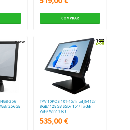
519,00 €
COMPRAR
5NG8-256
TPV 10POS 10T-15/ Intel J6412/
 8GB/ 256GB
8GB/ 128GB SSD/ 15"/ Táctil/
I
WiFi/ Win11 IoT
535,00 €