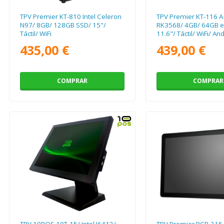
TPV Premier KT-810 Intel Celeron
TPV Premier KT-116 A 
N97/ 8GB/ 128GB SSD/ 15"/
RK3568/ 4GB/ 64GB 
Táctil/ WiFi
11.6"/ Táctil/ WiFi/ An
Incluye Impresora 8
435,00 €
439,00 €
COMPRAR
COMPRAR
TPV 10POS 10T-15/ Intel J6412/
TPV Premier PCP-215