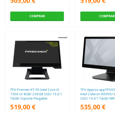
505,00 €
519,00 €
COMPRAR
COMPRAR
TPV Premier KT-95 Intel Core i5-
TPV Approx appTPV0
7300 U/ 8GB/ 256GB SSD/ 15.6"/
Intel Celeron N5095/
Táctil/ Soporte Plegable
SSD/ 15.6"/ Táctil/ WiF
519,00 €
535,00 €