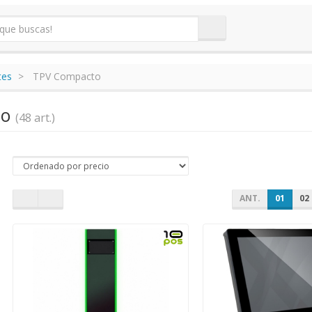
tes
TPV Compacto
to
(48 art.)
ANT.
01
02