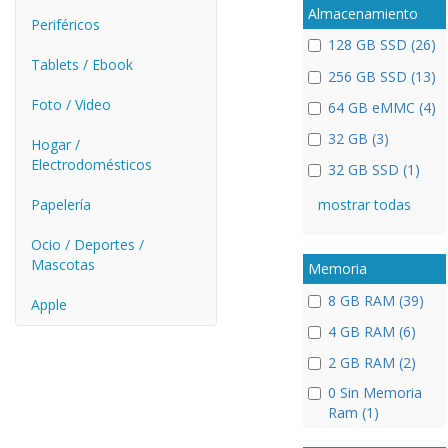
Almacenamiento
Periféricos
128 GB SSD (26)
Tablets / Ebook
256 GB SSD (13)
Foto / Video
64 GB eMMC (4)
32 GB (3)
Hogar /
Electrodomésticos
32 GB SSD (1)
Papelería
mostrar todas
Ocio / Deportes /
Mascotas
Memoria
8 GB RAM (39)
Apple
4 GB RAM (6)
2 GB RAM (2)
0 Sin Memoria
Ram (1)