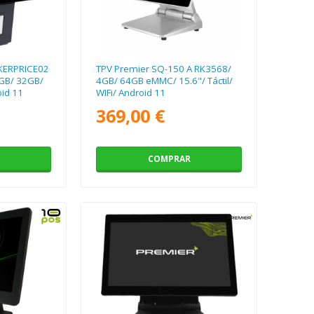
KERPRICE02
TPV Premier SQ-150 A RK3568/
GB/ 32GB/
4GB/ 64GB eMMC/ 15.6"/ Táctil/
oid 11
WIFi/ Android 11
369,00 €
COMPRAR