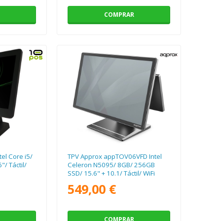
COMPRAR
el Core i5/
TPV Approx appTOV06VFD Intel
/ Táctil/
Celeron N5095/ 8GB/ 256GB
SSD/ 15.6" + 10.1/ Táctil/ WiFi
549,00 €
COMPRAR