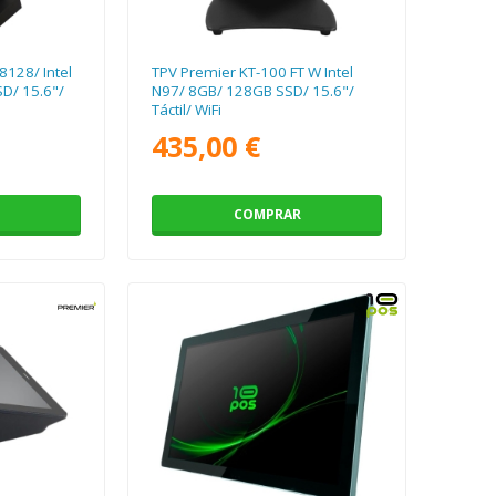
128/ Intel
TPV Premier KT-100 FT W Intel
D/ 15.6"/
N97/ 8GB/ 128GB SSD/ 15.6"/
Táctil/ WiFi
435,00 €
COMPRAR