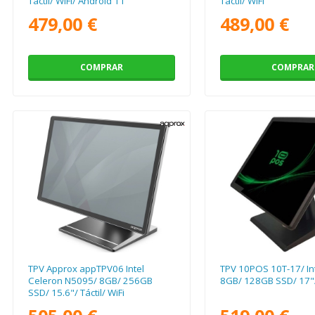
Táctil/ WiFi/ Android 11
Táctil/ WiFi
479,00 €
489,00 €
COMPRAR
COMPRAR
TPV Approx appTPV06 Intel
TPV 10POS 10T-17/ Int
Celeron N5095/ 8GB/ 256GB
8GB/ 128GB SSD/ 17"/ 
SSD/ 15.6"/ Táctil/ WiFi