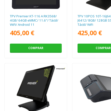
TPV Premier KT-116 A RK3568/
TPV 10POS 10T-16J648
4GB/ 64GB eMMC/ 11.6"/ Táctil/
J6412/ 8GB/ 128GB SS
WiFi/ Android 11
Táctil/ WiFi
405,00 €
425,00 €
COMPRAR
COMPRAR