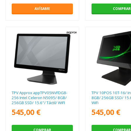
AVÍSAME
COMPRAR
TPV Approx appTPV05NVFDG8-
TPV 10POS 10T-16/ Int
256 Intel Celeron N5095/ 8GB/
8GB/ 256GB SSD/ 15.6"
256GB SSD/ 15.6"/ Táctil/ WiFI
WiFi
545,00 €
545,00 €
COMPRAR
COMPRAR