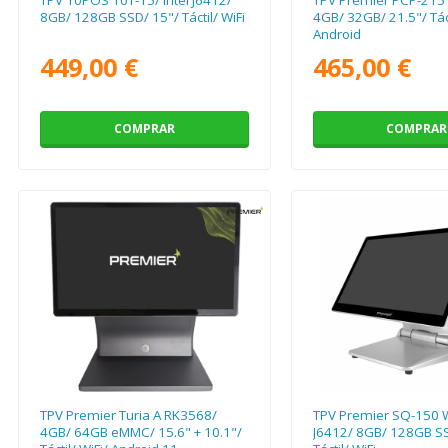
8GB/ 128GB SSD/ 15"/ Táctil/ WiFi
4GB/ 32GB/ 21.5"/ Táct
Android
449,00 €
465,00 €
COMPRAR
COMPRAR
TPV Premier Turia A RK3568/
TPV Premier SQ-150 W
4GB/ 64GB eMMC/ 15.6" + 10.1"/
J6412/ 8GB/ 128GB SS