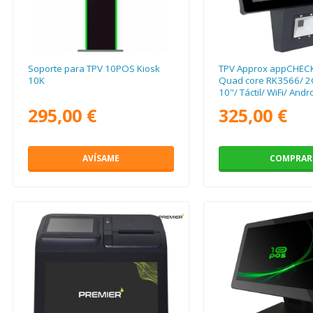
Soporte para TPV 10POS Kiosk
TPV Approx appCHEC
10K
Quad core RK3566/ 2
10"/ Táctil/ WiFi/ Andr
295,00 €
325,00 €
AVÍSAME
COMPRAR