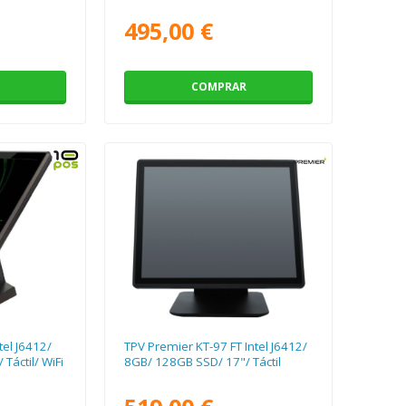
495,00 €
COMPRAR
el J6412/
TPV Premier KT-97 FT Intel J6412/
Táctil/ WiFi
8GB/ 128GB SSD/ 17"/ Táctil