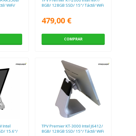
il/ WiFi/
8GB/ 128GB SSD/ 15"/ Táctil/ WiFi
479,00 €
COMPRAR
 Intel
TPV Premier KT-3000 Intel J6412/
D/ 15.6"/
8GB/ 128GB SSD/ 15"/ Táctil/ WiFi