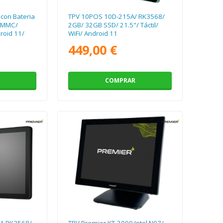
con Bateria
TPV 10POS 10D-215A/ RK3568/
eMMC/
2GB/ 32GB SSD/ 21.5"/ Táctil/
droid 11/
WiFi/ Android 11
0mm
449,00 €
COMPRAR
 A RK3568/
TPV Premier KT-2000 Intel N97/