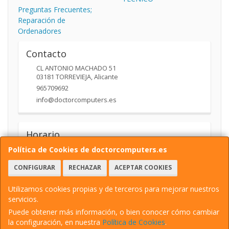
Preguntas Frecuentes;
Reparación de
Ordenadores
Contacto
CL ANTONIO MACHADO 51
03181
TORREVIEJA
,
Alicante
965709692
info@doctorcomputers.es
Horario
10:00- 14:00 17:30 -19:30
Política de Cookies de doctorcomputers.es
CONFIGURAR
RECHAZAR
ACEPTAR COOKIES
Utilizamos cookies propias y de terceros para mejorar nuestros
servicios.
Puede obtener más información, o bien conocer cómo cambiar
la configuración, en nuestra
Política de Cookies
.