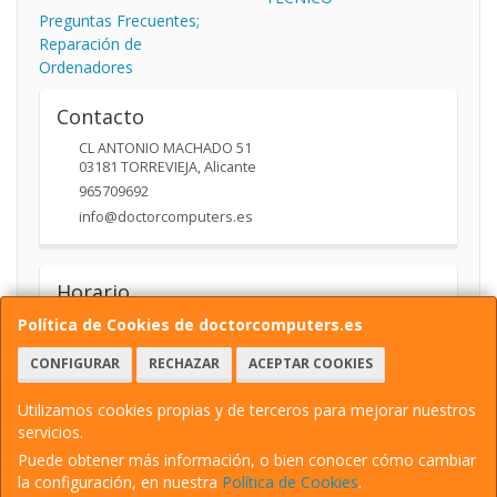
Preguntas Frecuentes;
Reparación de
Ordenadores
Contacto
CL ANTONIO MACHADO 51
03181
TORREVIEJA
,
Alicante
965709692
info@doctorcomputers.es
Horario
10:00- 14:00 17:30 -19:30
Política de Cookies de doctorcomputers.es
CONFIGURAR
RECHAZAR
ACEPTAR COOKIES
Utilizamos cookies propias y de terceros para mejorar nuestros
servicios.
Puede obtener más información, o bien conocer cómo cambiar
la configuración, en nuestra
Política de Cookies
.