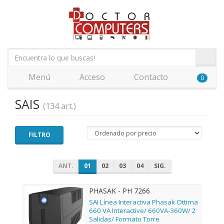
Menú
Acceso
Contacto
0
SAIS
(134 art.)
FILTRO
ANT.
01
02
03
04
SIG.
PHASAK - PH 7266
SAI Línea Interactiva Phasak Ottima
660 VA Interactive/ 660VA-360W/ 2
Salidas/ Formato Torre