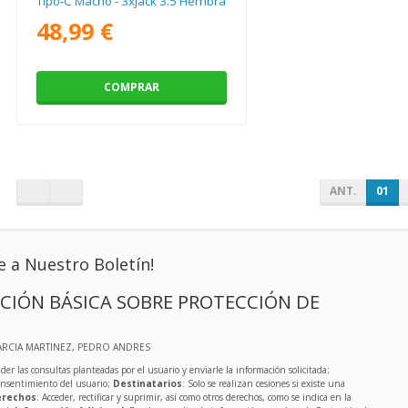
Tipo-C Macho - 3xJack 3.5 Hembra
48,99 €
COMPRAR
ANT.
01
e a Nuestro Boletín!
CIÓN BÁSICA SOBRE PROTECCIÓN DE
ARCIA MARTINEZ, PEDRO ANDRES
der las consultas planteadas por el usuario y enviarle la información solicitada;
onsentimiento del usuario;
Destinatarios
: Solo se realizan cesiones si existe una
rechos
: Acceder, rectificar y suprimir, así como otros derechos, como se indica en la