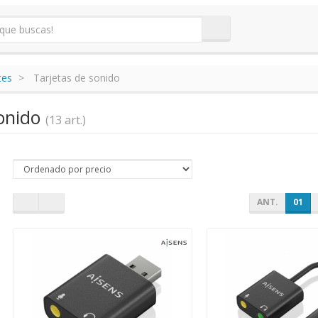
tes
Tarjetas de sonido
sonido
(13 art.)
ANT.
01