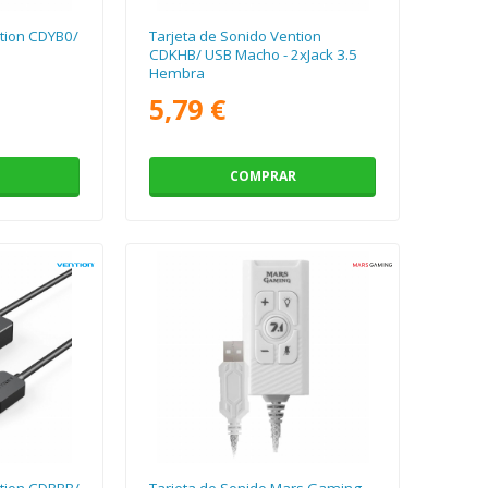
ntion CDYB0/
Tarjeta de Sonido Vention
CDKHB/ USB Macho - 2xJack 3.5
Hembra
5,79 €
COMPRAR
ntion CDRBB/
Tarjeta de Sonido Mars Gaming