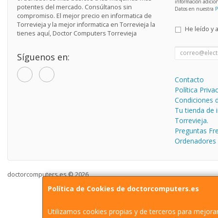
información adicio
potentes del mercado. Consúltanos sin
Datos en nuestra
P
compromiso. El mejor precio en informatica de
Torrevieja y la mejor informatica en Torrevieja la
He leído y 
tienes aquí, Doctor Computers Torrevieja
Síguenos en:
Contacto
Política Priva
Condiciones 
Tu tienda de 
Torrevieja.
Preguntas Fr
Ordenadores
doctorcomputers.es © 2026
Política de Cookies de doctorcomputers.es
Utilizamos cookies propias y de terceros para mejorar