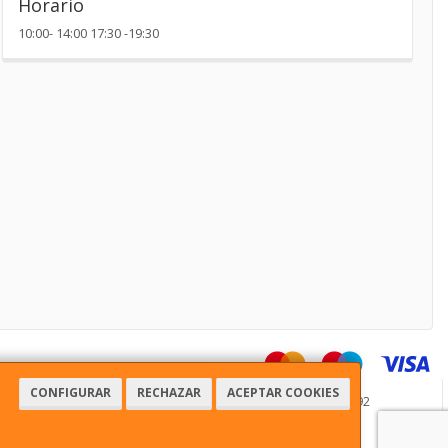
Horario
10:00- 14:00 17:30 -19:30
CONFIGURAR
RECHAZAR
ACEPTAR COOKIES
51, 03181, Alicante, España. - C.I.F.: 29016123J - Tfno: 965709692