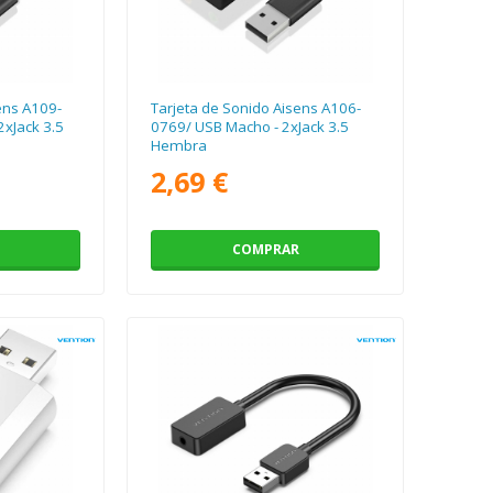
ens A109-
Tarjeta de Sonido Aisens A106-
xJack 3.5
0769/ USB Macho - 2xJack 3.5
Hembra
2,69 €
COMPRAR