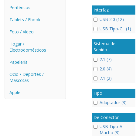
Periféricos
Interfaz
USB 2.0 (12)
Tablets / Ebook
USB Tipo-C (1)
Foto / Video
Sistema de
Hogar /
Sonido
Electrodomésticos
2.1 (7)
Papelería
2.0 (4)
Ocio / Deportes /
7.1 (2)
Mascotas
Apple
Tipo
Adaptador (3)
De Conector
USB Tipo-A
Macho (3)