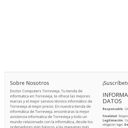
Sobre Nosotros
¡Suscríbet
Doctor Computers Torrevieja. Tu tienda de
INFORMA
informatica en Torrevieja, te ofrece las mejores
DATOS
marcas y el mejor servicio técnico informático de
Torrevieja al mejor precio. En nuestra tienda de
Responsable
: G
informática de Torrevieja, encontraras la mejor
Finalidad
: Respon
asistencia informatica de Torrevieja y todo un
Legitimación
: C
mundo relacionado con la informática, desde los
obligación legal;
De
ordenadores más básicos a las maquinas más