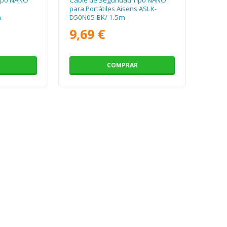
para Portátiles Aisens ASLK-
m
D50N05-BK/ 1.5m
9,69 €
COMPRAR