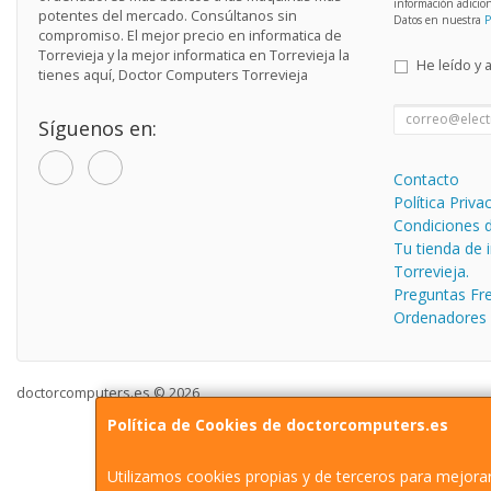
información adicio
potentes del mercado. Consúltanos sin
Datos en nuestra
P
compromiso. El mejor precio en informatica de
Torrevieja y la mejor informatica en Torrevieja la
He leído y 
tienes aquí, Doctor Computers Torrevieja
Síguenos en:
Contacto
Política Priva
Condiciones 
Tu tienda de 
Torrevieja.
Preguntas Fr
Ordenadores
doctorcomputers.es © 2026
Política de Cookies de doctorcomputers.es
Utilizamos cookies propias y de terceros para mejorar