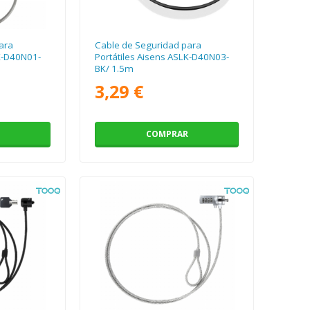
ara
Cable de Seguridad para
LK-D40N01-
Portátiles Aisens ASLK-D40N03-
BK/ 1.5m
3,29 €
COMPRAR