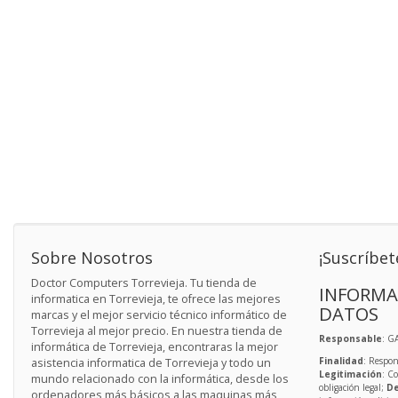
Sobre Nosotros
¡Suscríbet
Doctor Computers Torrevieja. Tu tienda de
INFORMA
informatica en Torrevieja, te ofrece las mejores
DATOS
marcas y el mejor servicio técnico informático de
Torrevieja al mejor precio. En nuestra tienda de
Responsable
: G
informática de Torrevieja, encontraras la mejor
Finalidad
: Respon
asistencia informatica de Torrevieja y todo un
Legitimación
: C
mundo relacionado con la informática, desde los
obligación legal;
De
ordenadores más básicos a las maquinas más