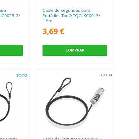
ara
Cable de Seguridad para
LKC0025-G/
Portátiles TooQ TQCLKC0015/
1.5m
3,69 €
COMPRAR
Tipo NANO
Cable de Seguridad Tipo NANO