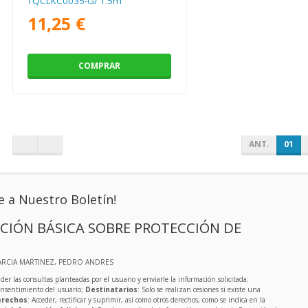
TQCLKC0035-G/ 1.5m
11,25 €
COMPRAR
ANT.
01
e a Nuestro Boletín!
CIÓN BÁSICA SOBRE PROTECCIÓN DE
ARCIA MARTINEZ, PEDRO ANDRES
der las consultas planteadas por el usuario y enviarle la información solicitada;
onsentimiento del usuario;
Destinatarios
: Solo se realizan cesiones si existe una
rechos
: Acceder, rectificar y suprimir, así como otros derechos, como se indica en la