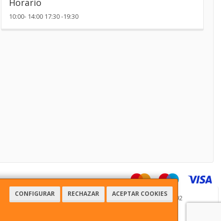
Horario
10:00- 14:00 17:30 -19:30
CONFIGURAR
RECHAZAR
ACEPTAR COOKIES
51, 03181, Alicante, España. - C.I.F.: 29016123J - Tfno: 965709692