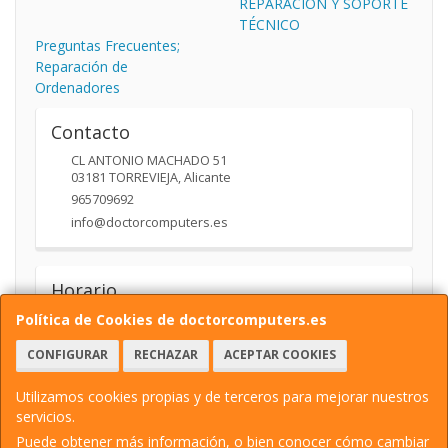
REPARACIÓN Y SOPORTE
TÉCNICO
Preguntas Frecuentes;
Reparación de
Ordenadores
Contacto
CL ANTONIO MACHADO 51
03181
TORREVIEJA
,
Alicante
965709692
info@doctorcomputers.es
Horario
10:00- 14:00 17:30 -19:30
Política de Cookies de doctorcomputers.es
CONFIGURAR
RECHAZAR
ACEPTAR COOKIES
Utilizamos cookies propias y de terceros para mejorar nuestros
servicios.
Puede obtener más información, o bien conocer cómo cambiar