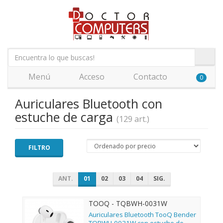
Menú
Acceso
Contacto
0
Auriculares Bluetooth con
estuche de carga
(129 art.)
FILTRO
ANT.
01
02
03
04
SIG.
TOOQ - TQBWH-0031W
Auriculares Bluetooth TooQ Bender