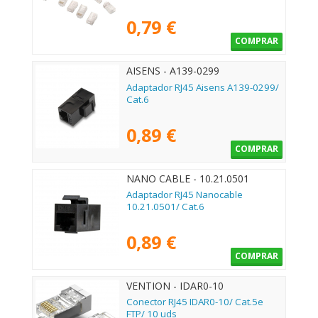
0,79 €
COMPRAR
AISENS - A139-0299
Adaptador RJ45 Aisens A139-0299/
Cat.6
0,89 €
COMPRAR
NANO CABLE - 10.21.0501
Adaptador RJ45 Nanocable
10.21.0501/ Cat.6
0,89 €
COMPRAR
VENTION - IDAR0-10
Conector RJ45 IDAR0-10/ Cat.5e
FTP/ 10 uds