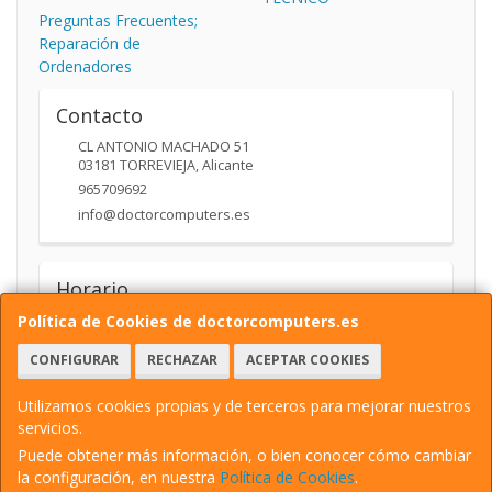
Preguntas Frecuentes;
Reparación de
Ordenadores
Contacto
CL ANTONIO MACHADO 51
03181
TORREVIEJA
,
Alicante
965709692
info@doctorcomputers.es
Horario
10:00- 14:00 17:30 -19:30
Política de Cookies de doctorcomputers.es
CONFIGURAR
RECHAZAR
ACEPTAR COOKIES
Utilizamos cookies propias y de terceros para mejorar nuestros
servicios.
Puede obtener más información, o bien conocer cómo cambiar
la configuración, en nuestra
Política de Cookies
.