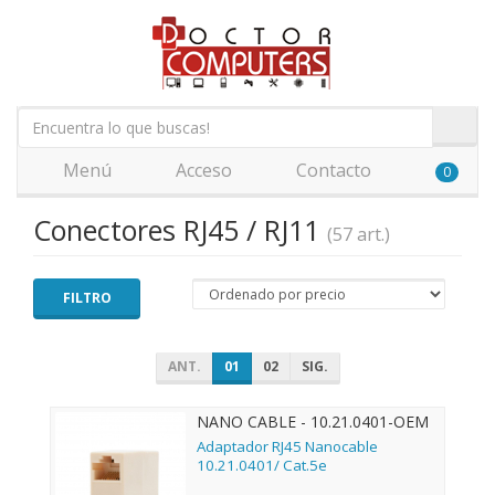
Menú
Acceso
Contacto
0
Conectores RJ45 / RJ11
(57 art.)
FILTRO
ANT.
01
02
SIG.
NANO CABLE - 10.21.0401-OEM
Adaptador RJ45 Nanocable
10.21.0401/ Cat.5e