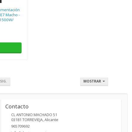
limentación
E7 Macho -
 1500W/
SIG.
MOSTRAR
Contacto
CL ANTONIO MACHADO 51
03181
TORREVIEJA
,
Alicante
965709692