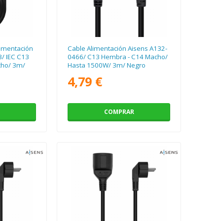
limentación
Cable Alimentación Aisens A132-
/ IEC C13
0466/ C13 Hembra - C14 Macho/
cho/ 3m/
Hasta 1500W/ 3m/ Negro
4,79 €
COMPRAR