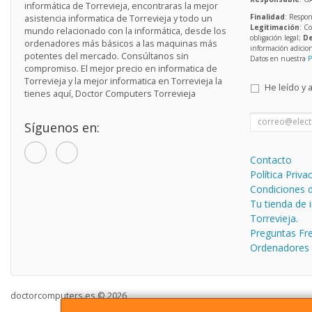
informática de Torrevieja, encontraras la mejor
Finalidad
: Respon
asistencia informatica de Torrevieja y todo un
Legitimación
: C
mundo relacionado con la informática, desde los
obligación legal;
De
ordenadores más básicos a las maquinas más
información adicio
potentes del mercado. Consúltanos sin
Datos en nuestra
P
compromiso. El mejor precio en informatica de
Torrevieja y la mejor informatica en Torrevieja la
He leído y 
tienes aquí, Doctor Computers Torrevieja
Síguenos en:
Contacto
Política Priva
Condiciones 
Tu tienda de 
Torrevieja.
Preguntas Fr
Ordenadores
doctorcomputers.es © 2026