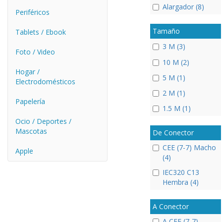
Alargador (8)
Periféricos
Tamaño
Tablets / Ebook
3 M (3)
Foto / Video
10 M (2)
Hogar /
5 M (1)
Electrodomésticos
2 M (1)
Papelería
1.5 M (1)
Ocio / Deportes /
Mascotas
De Conector
CEE (7-7) Macho
Apple
(4)
IEC320 C13
Hembra (4)
A Conector
A CEE (7-7)