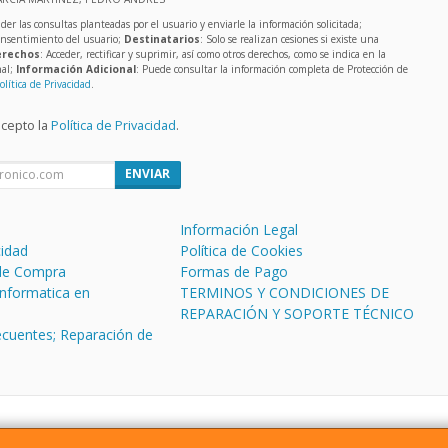
der las consultas planteadas por el usuario y enviarle la información solicitada;
onsentimiento del usuario;
Destinatarios
: Solo se realizan cesiones si existe una
rechos
: Acceder, rectificar y suprimir, así como otros derechos, como se indica en la
nal;
Información Adicional
: Puede consultar la información completa de Protección de
olítica de Privacidad
.
acepto la
Política de Privacidad
.
ENVIAR
Información Legal
cidad
Política de Cookies
de Compra
Formas de Pago
informatica en
TERMINOS Y CONDICIONES DE
REPARACIÓN Y SOPORTE TÉCNICO
ecuentes; Reparación de