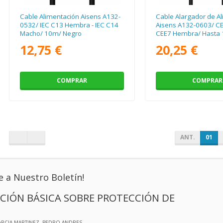
Cable Alimentación Aisens A132-
Cable Alargador de A
0532/ IEC C13 Hembra - IEC C14
Aisens A132-0603/ CE
Macho/ 10m/ Negro
CEE7 Hembra/ Hasta
10m/ Negro
12,75 €
20,25 €
COMPRAR
COMPRAR
ANT.
01
e a Nuestro Boletín!
CIÓN BÁSICA SOBRE PROTECCIÓN DE
ARCIA MARTINEZ, PEDRO ANDRES