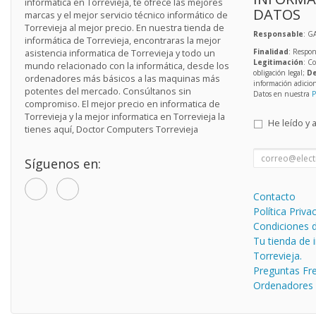
informatica en Torrevieja, te ofrece las mejores
DATOS
marcas y el mejor servicio técnico informático de
Torrevieja al mejor precio. En nuestra tienda de
Responsable
: G
informática de Torrevieja, encontraras la mejor
Finalidad
: Respon
asistencia informatica de Torrevieja y todo un
Legitimación
: C
mundo relacionado con la informática, desde los
obligación legal;
De
ordenadores más básicos a las maquinas más
información adicio
potentes del mercado. Consúltanos sin
Datos en nuestra
P
compromiso. El mejor precio en informatica de
Torrevieja y la mejor informatica en Torrevieja la
He leído y 
tienes aquí, Doctor Computers Torrevieja
Síguenos en:
Contacto
Política Priva
Condiciones 
Tu tienda de 
Torrevieja.
Preguntas Fr
Ordenadores