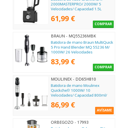
2000MASTERPRO/ 2000W/ 5
Velocidades/ Capacidad 1.5L
61,99 €
COMPRAR
BRAUN - MQ55236MBK
Batidora de mano Braun MultiQuick
5 Pro Hand Blender MQ 55236 M/
1000W/ 26 Velocidades
83,99 €
COMPRAR
MOULINEX - DD65H810
Batidora de mano Moulinex
Quickchef/ 1000W/ 10
Velocidades/ Capacidad 800ml/
Incluye Varillas, Picadora, Pasapuré
86,99 €
y Vaso Medidor
AVÍSAME
ORBEGOZO - 17993