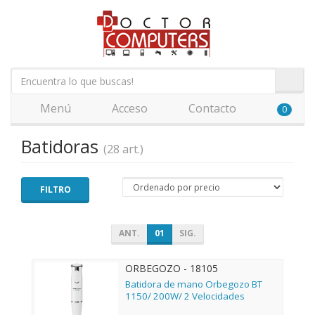
Menú
Acceso
Contacto
0
Batidoras
(28 art.)
FILTRO
ANT.
01
SIG.
ORBEGOZO - 18105
Batidora de mano Orbegozo BT
1150/ 200W/ 2 Velocidades