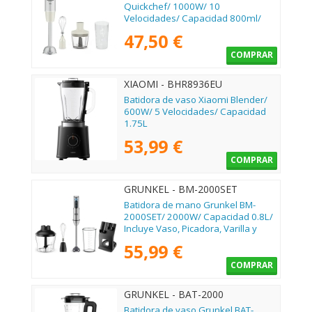
Quickchef/ 1000W/ 10
Velocidades/ Capacidad 800ml/
Incluye Varillas, Picadora y Vaso
47,50 €
Medidor
COMPRAR
XIAOMI - BHR8936EU
Batidora de vaso Xiaomi Blender/
600W/ 5 Velocidades/ Capacidad
1.75L
53,99 €
COMPRAR
GRUNKEL - BM-2000SET
Batidora de mano Grunkel BM-
2000SET/ 2000W/ Capacidad 0.8L/
Incluye Vaso, Picadora, Varilla y
Soporte
55,99 €
COMPRAR
GRUNKEL - BAT-2000
MASTERPRO
Batidora de vaso Grunkel BAT-