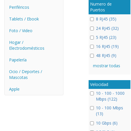
Numero de
Periféricos
Puertos
Tablets / Ebook
8 RJ45 (35)
24 RJ45 (32)
Foto / Video
5 RJ45 (23)
Hogar /
16 RJ45 (19)
Electrodomésticos
48 RJ45 (9)
Papelería
mostrar todas
Ocio / Deportes /
Mascotas
Velocidad
Apple
10 - 100 - 1000
Mbps (122)
10 - 100 Mbps
(13)
10 Gbps (6)