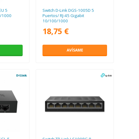
EU 5
Switch D-Link DGS-1005D 5
0/1000
Puertos/ RJ-45 Gigabit
10/100/1000
18,75 €
AVÍSAME
5GL 5
Switch TP-Link LS1008G 8