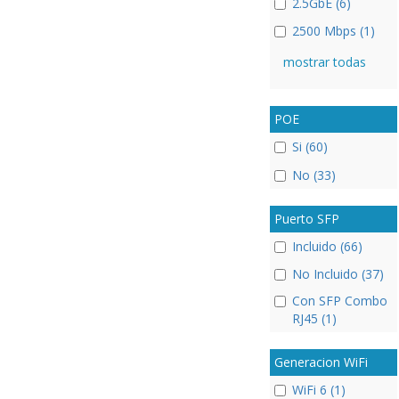
2.5GbE (6)
2500 Mbps (1)
mostrar todas
POE
Si (60)
No (33)
Puerto SFP
Incluido (66)
No Incluido (37)
Con SFP Combo
RJ45 (1)
Generacion WiFi
WiFi 6 (1)