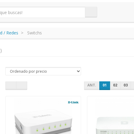
d / Redes
Switchs
)
ANT.
01
02
03