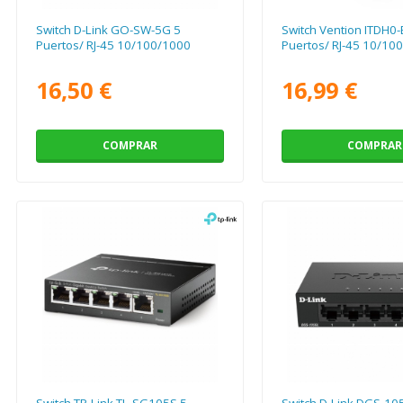
Switch D-Link GO-SW-5G 5
Switch Vention ITDH0-
Puertos/ RJ-45 10/100/1000
Puertos/ RJ-45 10/10
16,50 €
16,99 €
COMPRAR
COMPRAR
Switch TP-Link TL-SG105S 5
Switch D-Link DGS-10