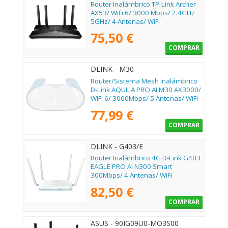
Router Inalámbrico TP-Link Archer
AX53/ WiFi 6/ 3000 Mbps/ 2.4GHz
5GHz/ 4 Antenas/ WiFi
802.11ax/ac/n/a/ - n/b/g
75,50 €
COMPRAR
DLINK - M30
Router/Sistema Mesh Inalámbrico
D-Link AQUILA PRO AI M30 AX3000/
WiFi 6/ 3000Mbps/ 5 Antenas/ WiFi
802.11ax/ac/n/g/b/k/v/a/h
77,99 €
COMPRAR
DLINK - G403/E
Router Inalámbrico 4G D-Link G403
EAGLE PRO AI N300 Smart
300Mbps/ 4 Antenas/ WiFi
802.11n/b/g
82,50 €
COMPRAR
ASUS - 90IG09U0-MO3S00