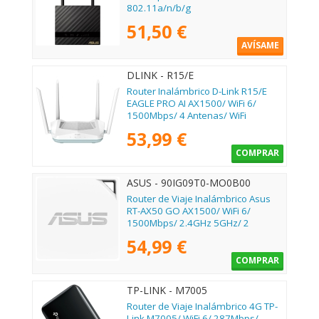
802.11a/n/b/g
51,50 €
AVÍSAME
DLINK - R15/E
Router Inalámbrico D-Link R15/E
EAGLE PRO AI AX1500/ WiFi 6/
1500Mbps/ 4 Antenas/ WiFi
802.11ax/ac/n/g/b/k/v/a/h
53,99 €
COMPRAR
ASUS - 90IG09T0-MO0B00
Router de Viaje Inalámbrico Asus
RT-AX50 GO AX1500/ WiFi 6/
1500Mbps/ 2.4GHz 5GHz/ 2
Antenas/ WiFi 802.11ax/ac/n/a/ -
54,99 €
n/b/g
COMPRAR
TP-LINK - M7005
Router de Viaje Inalámbrico 4G TP-
Link M7005/ WiFi 6/ 287Mbps/