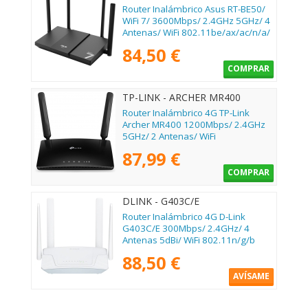
Router Inalámbrico Asus RT-BE50/
WiFi 7/ 3600Mbps/ 2.4GHz 5GHz/ 4
Antenas/ WiFi 802.11be/ax/ac/n/a/
- n/b/g
84,50 €
COMPRAR
TP-LINK - ARCHER MR400
Router Inalámbrico 4G TP-Link
Archer MR400 1200Mbps/ 2.4GHz
5GHz/ 2 Antenas/ WiFi
802.11ac/n/a/b/g/n
87,99 €
COMPRAR
DLINK - G403C/E
Router Inalámbrico 4G D-Link
G403C/E 300Mbps/ 2.4GHz/ 4
Antenas 5dBi/ WiFi 802.11n/g/b
88,50 €
AVÍSAME