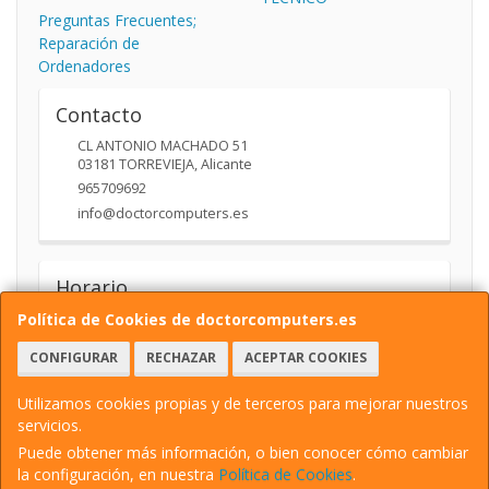
Preguntas Frecuentes;
Reparación de
Ordenadores
Contacto
CL ANTONIO MACHADO 51
03181
TORREVIEJA
,
Alicante
965709692
info@doctorcomputers.es
Horario
10:00- 14:00 17:30 -19:30
Política de Cookies de doctorcomputers.es
CONFIGURAR
RECHAZAR
ACEPTAR COOKIES
Utilizamos cookies propias y de terceros para mejorar nuestros
servicios.
Puede obtener más información, o bien conocer cómo cambiar
la configuración, en nuestra
Política de Cookies
.