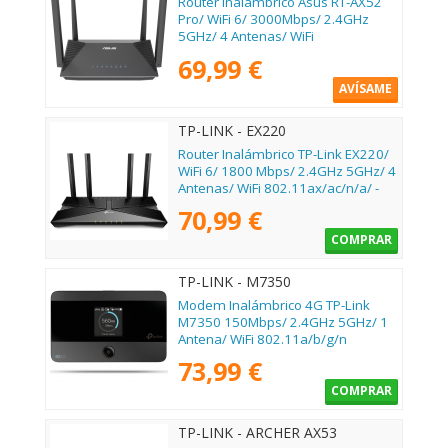
Router Inalámbrico Asus RT-AX52
Pro/ WiFi 6/ 3000Mbps/ 2.4GHz
5GHz/ 4 Antenas/ WiFi
802.11ax/ac/n/a/ - n/b/g
69,99 €
AVÍSAME
TP-LINK - EX220
Router Inalámbrico TP-Link EX220/
WiFi 6/ 1800 Mbps/ 2.4GHz 5GHz/ 4
Antenas/ WiFi 802.11ax/ac/n/a/ -
n/b/g
70,99 €
COMPRAR
TP-LINK - M7350
Modem Inalámbrico 4G TP-Link
M7350 150Mbps/ 2.4GHz 5GHz/ 1
Antena/ WiFi 802.11a/b/g/n
73,99 €
COMPRAR
TP-LINK - ARCHER AX53