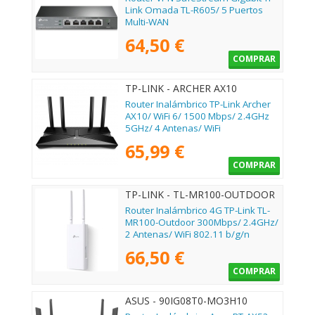
Link Omada TL-R605/ 5 Puertos
Multi-WAN
64,50 €
COMPRAR
TP-LINK - ARCHER AX10
Router Inalámbrico TP-Link Archer
AX10/ WiFi 6/ 1500 Mbps/ 2.4GHz
5GHz/ 4 Antenas/ WiFi
802.11ax/ac/n/a/ - n/b/g
65,99 €
COMPRAR
TP-LINK - TL-MR100-OUTDOOR
Router Inalámbrico 4G TP-Link TL-
MR100-Outdoor 300Mbps/ 2.4GHz/
2 Antenas/ WiFi 802.11 b/g/n
66,50 €
COMPRAR
ASUS - 90IG08T0-MO3H10