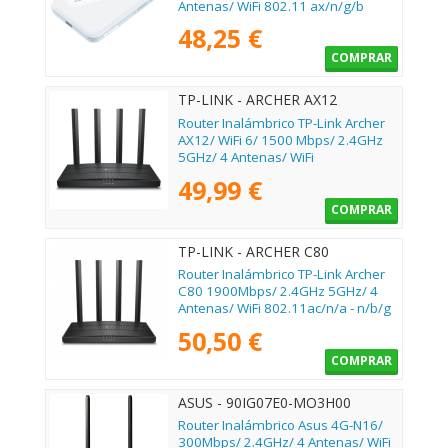
Antenas/ WiFi 802.11 ax/n/g/b
48,25 €
COMPRAR
TP-LINK - ARCHER AX12
Router Inalámbrico TP-Link Archer
AX12/ WiFi 6/ 1500 Mbps/ 2.4GHz
5GHz/ 4 Antenas/ WiFi
802.11ax/ac/n/a/ - n/b/g
49,99 €
COMPRAR
TP-LINK - ARCHER C80
Router Inalámbrico TP-Link Archer
C80 1900Mbps/ 2.4GHz 5GHz/ 4
Antenas/ WiFi 802.11ac/n/a - n/b/g
50,50 €
COMPRAR
ASUS - 90IG07E0-MO3H00
Router Inalámbrico Asus 4G-N16/
300Mbps/ 2.4GHz/ 4 Antenas/ WiFi