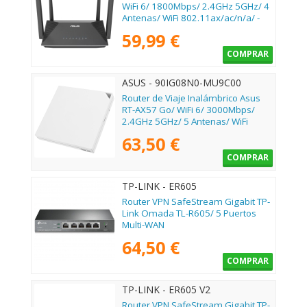
WiFi 6/ 1800Mbps/ 2.4GHz 5GHz/ 4
Antenas/ WiFi 802.11ax/ac/n/a/ -
n/b/g
59,99 €
COMPRAR
ASUS - 90IG08N0-MU9C00
Router de Viaje Inalámbrico Asus
RT-AX57 Go/ WiFi 6/ 3000Mbps/
2.4GHz 5GHz/ 5 Antenas/ WiFi
802.11ax/ac/n/a/ - n/b/g
63,50 €
COMPRAR
TP-LINK - ER605
Router VPN SafeStream Gigabit TP-
Link Omada TL-R605/ 5 Puertos
Multi-WAN
64,50 €
COMPRAR
TP-LINK - ER605 V2
Router VPN SafeStream Gigabit TP-