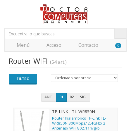
Menú
Acceso
Contacto
0
Router WIFI
(54 art.)
FILTRO
ANT.
01
02
SIG.
TP-LINK - TL-WR850N
Router Inalámbrico TP-Link TL-
WR850N 300Mbps/ 2.4GHz/ 2
Antenas/ WiFi 802.11n/g/b