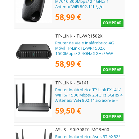
M7010 300Mbps/ 2.4GHz/ 1
Antena/ WiFi 802.11b/g/n
58,99 €
COMPRAR
TP-LINK - TL-WR1502X
Router de Viaje Inalámbrico 4G
Móvil TP-Link TL-WR1502X
1500Mbps/ 2.4GHz 5GHz/ WiFi
802.11ax/ac/n/a/b/g/n
58,99 €
COMPRAR
TP-LINK - EX141
Router Inalámbrico TP-Link EX141/
WiFi 6/ 1500 Mbps/ 2.4GHz 5GHz/ 4
Antenas/ WiFi 802.11ax/ac/n/a/ -
n/b/g
59,50 €
COMPRAR
ASUS - 90IG08T0-MO3H00
Router Inalámbrico Asus RT-AX52/