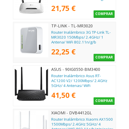
21,75 €
COMPRAR
TP-LINK - TL-MR3020
Router Inalámbrico 3G TP-Link TL-
MR3020 150Mbps/ 2.4GHz/ 1
Antena/ WiFi 802.11n/g/b
22,25 €
COMPRAR
ASUS - 90IG0550-BM3400
Router Inalámbrico Asus RT-
AC1200 V2/ 1200Mbps/ 2.4GHz
5GHz/ 4 Antenas/ WiFi
802.11ac/n/a/ - n/b/g
41,50 €
COMPRAR
XIAOMI - DVB4412GL
Router Inalámbrico Xiaomi AX1500
1500Mbps/ 2.4GHz 5GHz/ 4