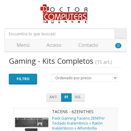
Menú
Acceso
Contacto
0
Gaming - Kits Completos
(15 art.)
FILTRO
ANT.
01
SIG.
TACENS - 6ZENITHES
Pack Gaming Tacens ZENITH/
Teclado Inalámbrico + Ratón
Inalámbrico + Alfombrilla