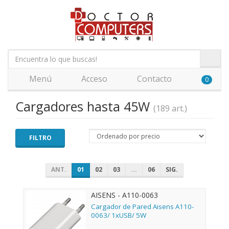
Menú
Acceso
Contacto
0
Cargadores hasta 45W
(189 art.)
FILTRO
ANT.
01
02
03
...
06
SIG.
AISENS - A110-0063
Cargador de Pared Aisens A110-
0063/ 1xUSB/ 5W