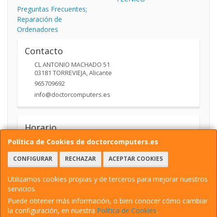
Preguntas Frecuentes;
Reparación de
Ordenadores
Contacto
CL ANTONIO MACHADO 51
03181
TORREVIEJA
,
Alicante
965709692
info@doctorcomputers.es
Horario
10:00- 14:00 17:30 -19:30
Política de Cookies de doctorcomputers.es
CONFIGURAR
RECHAZAR
ACEPTAR COOKIES
Utilizamos cookies propias y de terceros para mejorar nuestros
servicios.
Puede obtener más información, o bien conocer cómo cambiar
la configuración, en nuestra
Política de Cookies
.