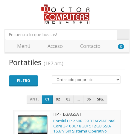
Menú
Acceso
Contacto
0
Portatiles
(187 art.)
FILTRO
ANT.
01
02
03
...
06
SIG.
HP - B3AG5AT
Portátil HP 250R G9 B3AG5AT Intel
Core 3-100U/ 8GB/ 512GB SSD/
15.6"/ Sin Sistema Operativo