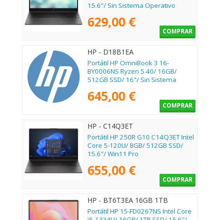
15.6"/ Sin Sistema Operativo
629,00 €
COMPRAR
HP - D18B1EA
Portátil HP OmniBook 3 16-
BY0006NS Ryzen 5 40/ 16GB/
512GB SSD/ 16"/ Sin Sistema
Operativo
645,00 €
COMPRAR
HP - C14Q3ET
Portátil HP 250R G10 C14Q3ET Intel
Core 5-120U/ 8GB/ 512GB SSD/
15.6"/ Win11 Pro
655,00 €
COMPRAR
HP - BT6T3EA 16GB 1TB
Portátil HP 15-FD0267NS Intel Core
i5-1334U/ 16GB/ 1TB SSD/ 15.6"/