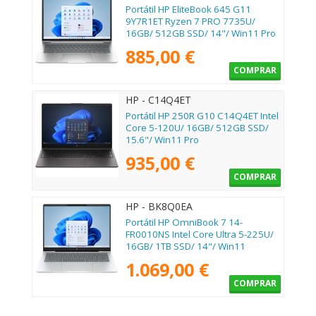
Portátil HP EliteBook 645 G11
9Y7R1ET Ryzen 7 PRO 7735U/
16GB/ 512GB SSD/ 14"/ Win11 Pro
885,00 €
COMPRAR
HP - C14Q4ET
Portátil HP 250R G10 C14Q4ET Intel
Core 5-120U/ 16GB/ 512GB SSD/
15.6"/ Win11 Pro
935,00 €
COMPRAR
HP - BK8Q0EA
Portátil HP OmniBook 7 14-
FR0010NS Intel Core Ultra 5-225U/
16GB/ 1TB SSD/ 14"/ Win11
1.069,00 €
COMPRAR