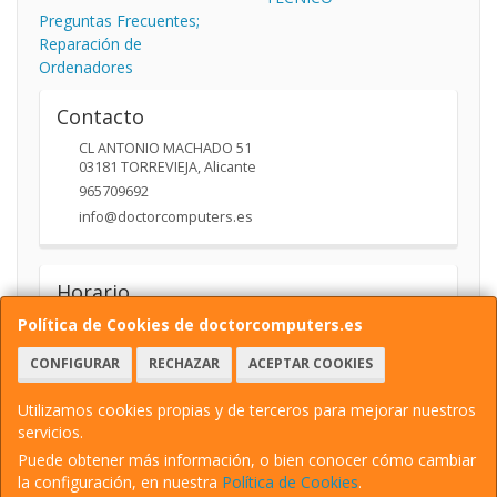
Preguntas Frecuentes;
Reparación de
Ordenadores
Contacto
CL ANTONIO MACHADO 51
03181
TORREVIEJA
,
Alicante
965709692
info@doctorcomputers.es
Horario
10:00- 14:00 17:30 -19:30
Política de Cookies de doctorcomputers.es
CONFIGURAR
RECHAZAR
ACEPTAR COOKIES
Utilizamos cookies propias y de terceros para mejorar nuestros
servicios.
Puede obtener más información, o bien conocer cómo cambiar
la configuración, en nuestra
Política de Cookies
.