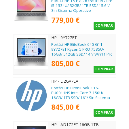
Portátil HP 15-FD0267NS Intel Core
i5-1334U/ 32GB/ 1TB SSD/ 15.6"/
Sin Sistema Operativo
779,00 €
COMPRAR
HP - 9Y727ET
Portátil HP EliteBook 645 G11
9Y727ET Ryzen 5 PRO 7535U/
16GB/ 512GB SSD/ 14"/ Win11 Pro
805,00 €
COMPRAR
HP - D2GV7EA
Portátil HP OmniBook 3 16-
BU0011NS Intel Core 7-150U/
16GB/ 1TB SSD/ 16"/ Sin Sistema
Operativo
845,00 €
COMPRAR
HP - AD1Z2ET 16GB 1TB